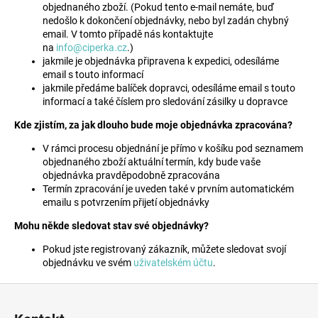
objednaného zboží. (Pokud tento e-mail nemáte, buď
a
nedošlo k dokončení objednávky, nebo byl zadán chybný
j
email. V tomto případě nás kontaktujte
na
info@ciperka.cz
.)
í
jakmile je objednávka připravena k expedici, odesíláme
t
email s touto informací
jakmile předáme balíček dopravci, odesíláme email s touto
?
informací a také číslem pro sledování zásilky u dopravce
Kde zjistím, za jak dlouho bude moje objednávka zpracována?
V rámci procesu objednání je přímo v košíku pod seznamem
objednaného zboží aktuální termín, kdy bude vaše
HLEDAT
objednávka pravděpodobně zpracována
Termín zpracování je uveden také v prvním automatickém
emailu s potvrzením přijetí objednávky
D
Mohu někde sledovat stav své objednávky?
o
Pokud jste registrovaný zákazník, můžete sledovat svojí
p
objednávku ve svém
uživatelském účtu
.
o
r
Z
u
á