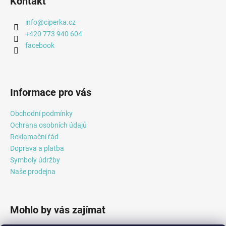
Kontakt
č
p
u
a
j
info
@
ciperka.cz
t
e
+420 773 940 604
m
í
facebook
e
Informace pro vás
Obchodní podmínky
Ochrana osobních údajů
Reklamační řád
Doprava a platba
Symboly údržby
Naše prodejna
Mohlo by vás zajímat