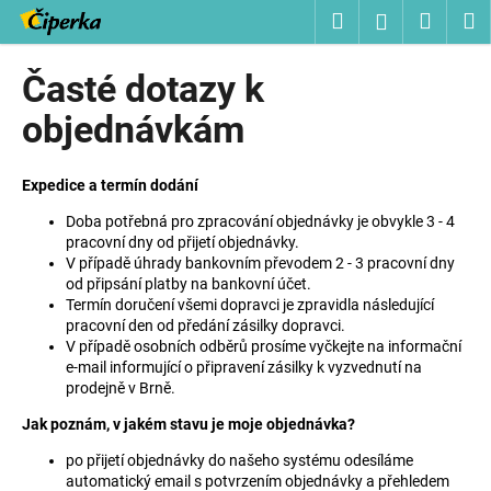
K
Přejít
Hledat
Nákup
M
Přihlášení
na
o
obsah
Zpět
Zpět
košík
š
Časté dotazy k
í
C
objednávkám
k
o
p
Expedice a termín dodání
o
Doba potřebná pro zpracování objednávky je obvykle 3 - 4
t
pracovní dny od přijetí objednávky.
ř
V případě úhrady bankovním převodem 2 - 3 pracovní dny
od připsání platby na bankovní účet.
e
Termín doručení všemi dopravci je zpravidla následující
b
pracovní den od předání zásilky dopravci.
u
V případě osobních odběrů prosíme vyčkejte na informační
e-mail informující o připravení zásilky k vyzvednutí na
j
prodejně v Brně.
e
Jak poznám, v jakém stavu je moje objednávka?
t
e
po přijetí objednávky do našeho systému odesíláme
automatický email s potvrzením objednávky a přehledem
n