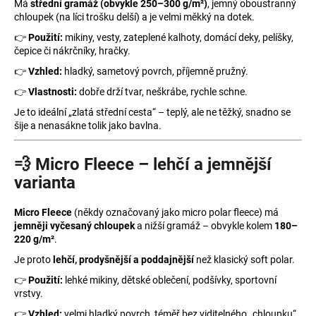
č
Má
střední gramáž (obvykle 250–300 g/m²)
, jemný oboustranný
u
chloupek (na líci trošku delší) a je velmi měkký na dotek.
j
👉
Použití:
mikiny, vesty, zateplené kalhoty, domácí deky, pelíšky,
e
čepice či nákrčníky, hračky.
m
👉
Vzhled:
hladký, sametový povrch, příjemně pružný.
e
👉
Vlastnosti:
dobře drží tvar, neškrábe, rychle schne.
Je to ideální „zlatá střední cesta“ – teplý, ale ne těžký, snadno se
šije a nenasákne tolik jako bavlna.
💨 Micro Fleece – lehčí a jemnější
varianta
Micro Fleece
(někdy označovaný jako micro polar fleece) má
jemněji vyčesaný chloupek
a nižší gramáž – obvykle kolem
180–
220 g/m²
.
Je proto
lehčí, prodyšnější a poddajnější
než klasický soft polar.
👉
Použití:
lehké mikiny, dětské oblečení, podšívky, sportovní
vrstvy.
👉
Vzhled:
velmi hladký povrch, téměř bez viditelného „chloupku“.