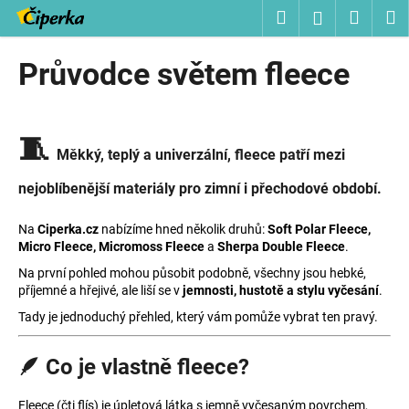
K
Přejít
Hledat
Nákup
M
Přihlášení
na
o
obsah
Zpět
Zpět
košík
š
Průvodce světem fleece
í
C
k
o
🧵
p
Měkký, teplý a univerzální, fleece patří mezi
o
nejoblíbenější materiály pro zimní i přechodové období.
t
ř
Na
Ciperka.cz
nabízíme hned několik druhů:
Soft Polar Fleece,
e
Micro Fleece, Micromoss Fleece
a
Sherpa Double Fleece
.
b
Na první pohled mohou působit podobně, všechny jsou hebké,
u
příjemné a hřejivé, ale liší se v
jemnosti, hustotě a stylu vyčesání
.
j
Tady je jednoduchý přehled, který vám pomůže vybrat ten pravý.
e
t
🪶 Co je vlastně fleece?
e
n
Fleece (čti flís) je úpletová látka s jemně vyčesaným povrchem,