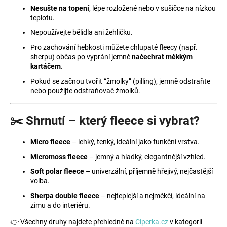
Nesušte na topení
, lépe rozložené nebo v sušičce na nízkou
teplotu.
Nepoužívejte bělidla ani žehličku.
Pro zachování hebkosti můžete chlupaté fleecy (např.
sherpu) občas po vyprání jemně
načechrat měkkým
kartáčem
.
Pokud se začnou tvořit “žmolky” (pilling), jemně odstraňte
nebo použijte odstraňovač žmolků.
✂️ Shrnutí – který fleece si vybrat?
Micro fleece
– lehký, tenký, ideální jako funkční vrstva.
Micromoss fleece
– jemný a hladký, elegantnější vzhled.
Soft polar fleece
– univerzální, příjemně hřejivý, nejčastější
volba.
Sherpa double fleece
– nejteplejší a nejměkčí, ideální na
zimu a do interiéru.
👉 Všechny druhy najdete přehledně na
Ciperka.cz
v kategorii