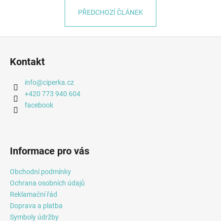
PŘEDCHOZÍ ČLÁNEK
Z
á
Kontakt
p
a
info
@
ciperka.cz
t
+420 773 940 604
í
facebook
Informace pro vás
Obchodní podmínky
Ochrana osobních údajů
Reklamační řád
Doprava a platba
Symboly údržby