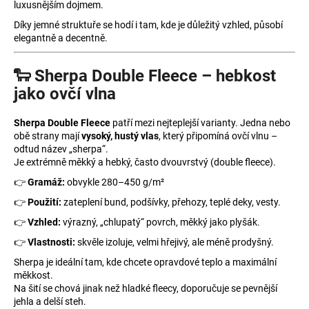
luxusnějším dojmem.
Díky jemné struktuře se hodí i tam, kde je důležitý vzhled, působí
elegantně a decentně.
🐑 Sherpa Double Fleece – hebkost
jako ovčí vlna
Sherpa Double Fleece
patří mezi nejteplejší varianty. Jedna nebo
obě strany mají
vysoký, hustý vlas
, který připomíná ovčí vlnu –
odtud název „sherpa“.
Je extrémně měkký a hebký, často dvouvrstvý (double fleece).
👉
Gramáž:
obvykle 280–450 g/m²
👉
Použití:
zateplení bund, podšívky, přehozy, teplé deky, vesty.
👉
Vzhled:
výrazný, „chlupatý“ povrch, měkký jako plyšák.
👉
Vlastnosti:
skvěle izoluje, velmi hřejivý, ale méně prodyšný.
Sherpa je ideální tam, kde chcete opravdové teplo a maximální
měkkost.
Na šití se chová jinak než hladké fleecy, doporučuje se pevnější
jehla a delší steh.