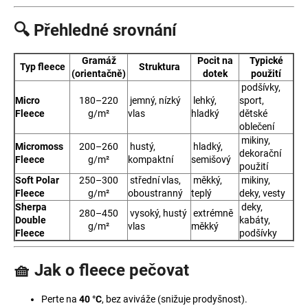
🔍 Přehledné srovnání
Gramáž
Pocit na
Typické
Typ fleece
Struktura
(orientačně)
dotek
použití
podšívky,
Micro
180–220
jemný, nízký
lehký,
sport,
Fleece
g/m²
vlas
hladký
dětské
oblečení
mikiny,
Micromoss
200–260
hustý,
hladký,
dekorační
Fleece
g/m²
kompaktní
semišový
použití
Soft Polar
250–300
střední vlas,
měkký,
mikiny,
Fleece
g/m²
oboustranný
teplý
deky, vesty
Sherpa
deky,
280–450
vysoký, hustý
extrémně
Double
kabáty,
g/m²
vlas
měkký
Fleece
podšívky
🧺 Jak o fleece pečovat
Perte na
40 °C
, bez aviváže (snižuje prodyšnost).