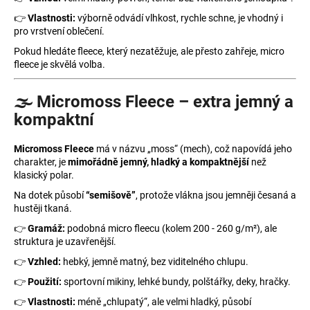
👉
Vlastnosti:
výborně odvádí vlhkost, rychle schne, je vhodný i
pro vrstvení oblečení.
Pokud hledáte fleece, který nezatěžuje, ale přesto zahřeje, micro
fleece je skvělá volba.
🌫️ Micromoss Fleece – extra jemný a
kompaktní
Micromoss Fleece
má v názvu „moss“ (mech), což napovídá jeho
charakter, je
mimořádně jemný, hladký a kompaktnější
než
klasický polar.
Na dotek působí
“semišově”
, protože vlákna jsou jemněji česaná a
hustěji tkaná.
👉
Gramáž:
podobná micro fleecu (kolem 200 - 260 g/m²), ale
struktura je uzavřenější.
👉
Vzhled:
hebký, jemně matný, bez viditelného chlupu.
👉
Použití:
sportovní mikiny, lehké bundy, polštářky, deky, hračky.
👉
Vlastnosti:
méně „chlupatý“, ale velmi hladký, působí