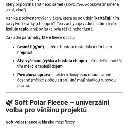
který připomíná srst nebo samet (slovo
fleece
doslova znamená
a
„srst, vlna“).
j
Vzniká z polyesterových vláken, která se po utkání
kartáčují
, tím
í
se vytvoří krátký „chloupek“. Ten zachycuje vzduch a tím skvěle
t
izoluje teplo
, aniž by látka byla těžká nebo tlustá.
?
Základní parametry, které fleece odlišují:
Gramáž (g/m²)
– určuje hustotu materiálu a tím i jeho
hřejivost.
Styl vyčesání (výška a hustota chlupu)
– čím delší a hustší,
tím měkčí a teplejší dojem.
HLEDAT
Povrchová úprava
– některé fleecy jsou oboustranně
česané (měkké z obou stran), jiné mají hladkou rubovou
stranu.
D
o
🌿 Soft Polar Fleece – univerzální
p
volba pro většinu projektů
o
r
Soft Polar Fleece
je klasika mezi fleecy.
u