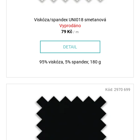
č
k
u
t
j
ů
Viskóza/spandex UNI018 smetanová
e
Vyprodáno
m
79 Kč
/ m
e
DETAIL
95% viskóza, 5% spandex; 180 g
Kód:
2970 699