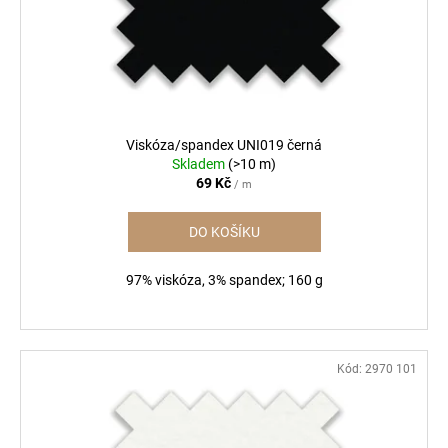
Viskóza/spandex UNI019 černá
Skladem
(>10 m)
69 Kč
/ m
DO KOŠÍKU
97% viskóza, 3% spandex; 160 g
Kód:
2970 101