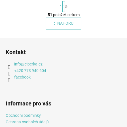
S
1
5
t
r
51
položek celkem
O
á
v
NAHORU
n
l
k
o
á
Z
v
d
á
á
a
Kontakt
n
c
p
í
í
a
info
@
ciperka.cz
p
t
+420 773 940 604
r
í
facebook
v
k
y
v
Informace pro vás
ý
p
Obchodní podmínky
i
Ochrana osobních údajů
s