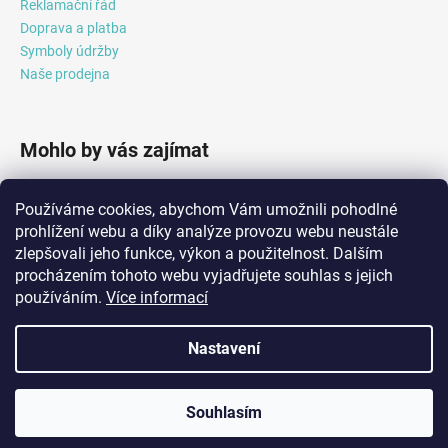
Reklamační řád
u
Doprava a platba
Symboly údržby
Naše prodejna
Mohlo by vás zajímat
Průvodce světem softshellu
Používáme cookies, abychom Vám umožnili pohodlné
Průvodce světem fleece
prohlížení webu a díky analýze provozu webu neustále
zlepšovali jeho funkce, výkon a použitelnost. Dalším
procházením tohoto webu vyjadřujete souhlas s jejich
používáním.
Více informací
Orientalniparfem.cz
Nastavení
Vytvořil Shoptet
Copyright 2026
ČIPERKA a.s.
. Všechna práva vyhrazena.
Upravit
🕒 Otevírací doba v roce 2026: Po–Čt 7:30–16:00. V pátek jsme na
Souhlasím
nastavení cookies
home office, k dispozici na telefonu 📞 +420 773 940 604