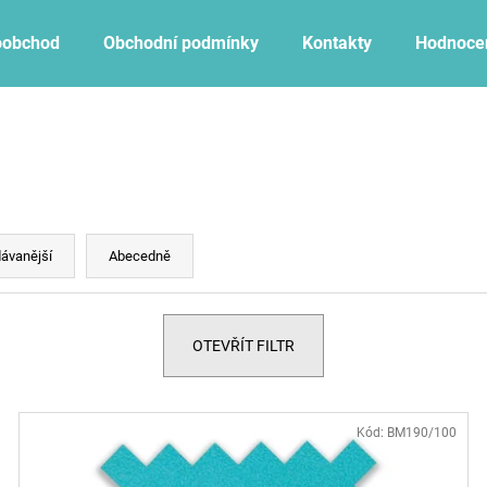
oobchod
Obchodní podmínky
Kontakty
Hodnoce
Co potřebujete najít?
HLEDAT
ávanější
Abecedně
Doporučujeme
OTEVŘÍT FILTR
Kód:
BM190/100