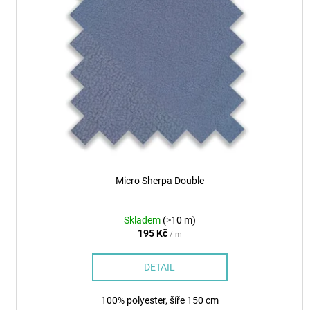
i
u
s
k
p
t
r
ů
o
d
u
k
t
ů
Micro Sherpa Double
Skladem
(>10 m)
195 Kč
/ m
DETAIL
100% polyester, šíře 150 cm