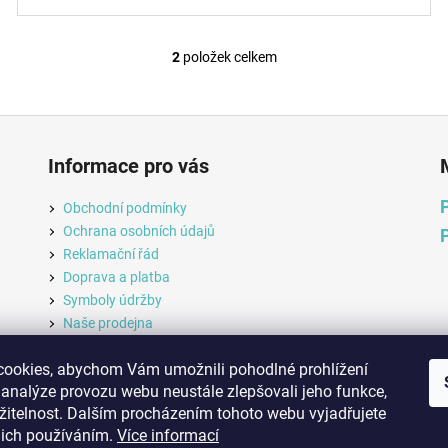
2
položek celkem
O
v
l
á
d
Informace pro vás
a
c
Obchodní podmínky
í
Ochrana osobních údajů
p
Reklamační řád
r
Doprava a platba
v
Symboly údržby
k
Naše prodejna
y
v
ookies, abychom Vám umožnili pohodlné prohlížení
ý
 analýze provozu webu neustále zlepšovali jeho funkce,
p
Orientalniparfem.cz
žitelnost. Dalším procházením tohoto webu vyjadřujete
i
ejich používáním.
Více informací
s