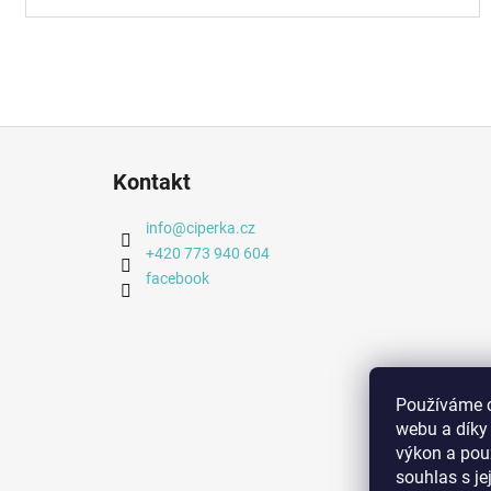
Z
á
Kontakt
p
a
info
@
ciperka.cz
t
+420 773 940 604
í
facebook
Používáme c
webu a díky
výkon a pou
souhlas s j