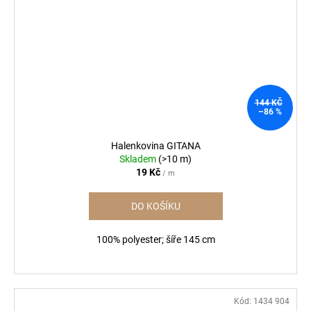
144 KČ
–86 %
Halenkovina GITANA
Skladem
(>10 m)
19 Kč
/ m
DO KOŠÍKU
100% polyester; šíře 145 cm
Kód:
1434 904