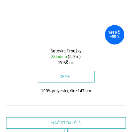
169 KČ
–88 %
Šatovka Proužky
Skladem
(5,9 m)
19 Kč
/ m
DETAIL
100% polyester, šíře 147 cm
NAČÍST DALŠÍ 3
S