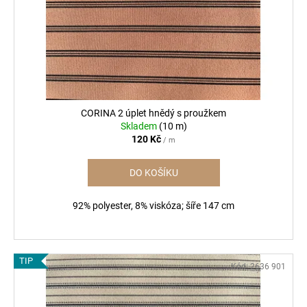
r
ů
a
o
j
d
í
u
t
k
?
t
ů
CORINA 2 úplet hnědý s proužkem
Skladem
(10 m)
120 Kč
/ m
HLEDAT
DO KOŠÍKU
92% polyester, 8% viskóza; šíře 147 cm
D
o
p
TIP
o
Kód:
2636 901
r
u