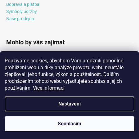
Doprava a platba
Symboly údržby
Naše prodejna
Mohlo by vás zajímat
Průvodce světem softshellu
Používáme cookies, abychom Vám umožnili pohodlné
Průvodce světem fleece
prohlížení webu a díky analýze provozu webu neustále
zlepšovali jeho funkce, výkon a použitelnost. Dalším
procházením tohoto webu vyjadřujete souhlas s jejich
používáním.
Více informací
Orientalniparfem.cz
Nastavení
Vytvořil Shoptet
Copyright 2026
ČIPERKA a.s.
. Všechna práva vyhrazena.
Upravit
🕒 Otevírací doba v roce 2026: Po–Čt 7:30–16:00. V pátek jsme na
Souhlasím
nastavení cookies
home office, k dispozici na telefonu 📞 +420 773 940 604