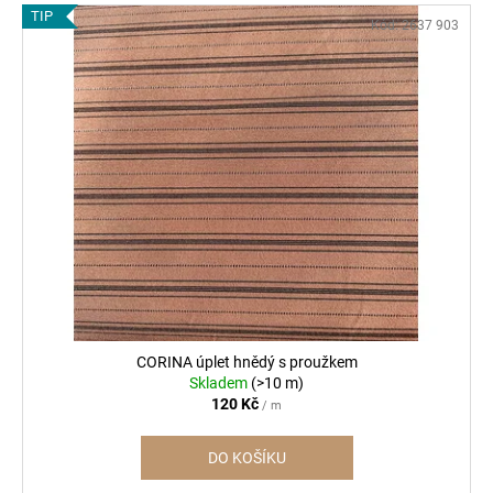
TIP
Kód:
2637 903
CORINA úplet hnědý s proužkem
Skladem
(>10 m)
120 Kč
/ m
DO KOŠÍKU