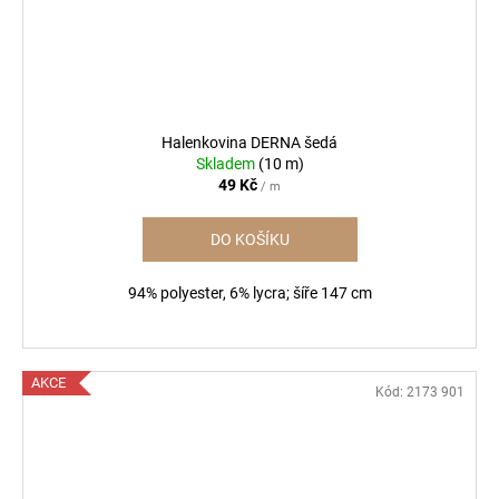
Halenkovina DERNA šedá
Skladem
(10 m)
49 Kč
/ m
DO KOŠÍKU
94% polyester, 6% lycra; šíře 147 cm
AKCE
Kód:
2173 901