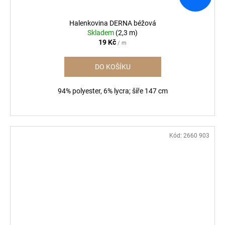
Halenkovina DERNA béžová
Skladem
(2,3 m)
19 Kč
/ m
DO KOŠÍKU
94% polyester, 6% lycra; šíře 147 cm
Kód:
2660 903