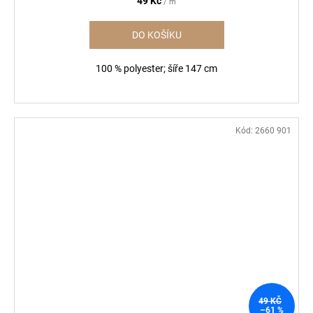
49 Kč
/ m
DO KOŠÍKU
100 % polyester; šíře 147 cm
Kód:
2660 901
49 KČ
–61 %