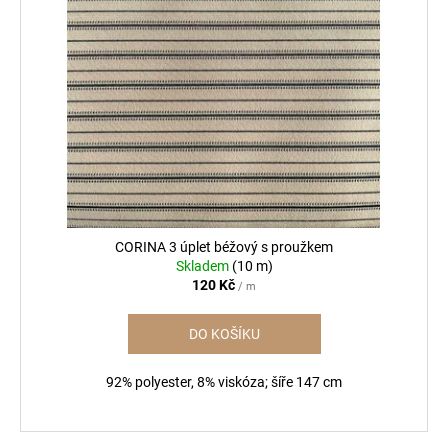
č
u
j
e
m
e
CORINA 3 úplet béžový s proužkem
Skladem
(10 m)
120 Kč
/ m
DO KOŠÍKU
92% polyester, 8% viskóza; šíře 147 cm